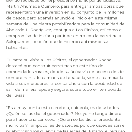
siendo recibidos por el presidente municipal de Guasave,
Martín Ahumada Quintero, para entregar ambas obras que
representaron una inversión en su conjunto de 14 millones
de pesos, pero además anunció el inicio en esta misma
semana de una planta potabilizadora para la comunidad de
Abelardo L. Rodríguez, contigua a Los Pinitos, así como el
compromiso de iniciar a partir de enero con la carretera a
Salsipuedes, petición que le hicieron ahí mismo sus
habitantes.
Durante su visita a Los Pinitos, el gobernador Rocha
destacó que construir carreteras en este tipo de
comunidades rurales, donde su única vía de acceso desde
siempre han sido caminos de terracería, viene a cambiar la
vida a sus moradores, al contar ahora con la posibilidad de
salir de manera rápida y segura, sobre todo en temporada
de lluvias.
“Esta muy bonita esta carretera, cuídenla, es de ustedes,
¿Quién se las dio, el gobernador? No, yo no tengo dinero
para hacer una carretera; ¿Quién se las dio, el presidente
municipal? Tampoco, es de ustedes, porque ustedes son el
pueblo y son los dueños de las arcas del Estado, el recurso