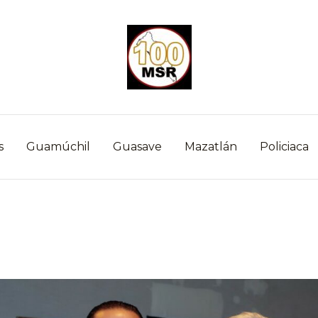
s
Guamúchil
Guasave
Mazatlán
Policiaca