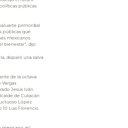
olíticas públicas
aluarte primordial
as públicas que
enes mexicanos
 bienestar”, dijo.
ría, disparó una salva
ante de la octava
o Vargas
rado Jesús Iván
lcalde de Culiacán
Fructuoso López
 10 Luis Florencio
to mexicano así