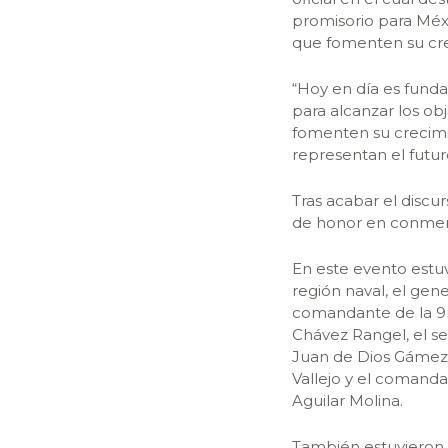
promisorio para Méxi
que fomenten su cre
“Hoy en día es fund
para alcanzar los ob
fomenten su crecimi
representan el futuro
Tras acabar el discur
de honor en conmemo
En este evento estu
región naval, el ge
comandante de la 9na
Chávez Rangel, el se
Juan de Dios Gámez M
Vallejo y el comanda
Aguilar Molina.
También estuvieron p