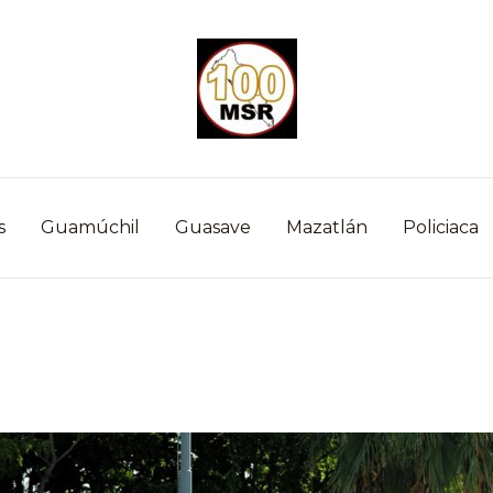
s
Guamúchil
Guasave
Mazatlán
Policiaca