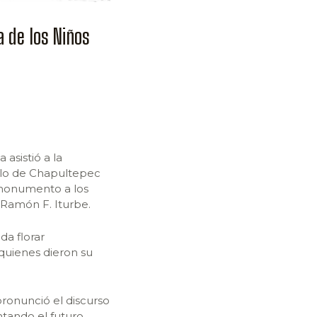
a de los Niños
sistió a la
llo de Chapultepec
l monumento a los
Ramón F. Iturbe.
da florar
uienes dieron su
ronunció el discurso
ntando el futuro