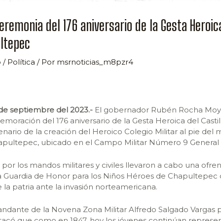
eremonia del 176 aniversario de la Gesta Heroic
ltepec
o
/
Política
/ Por
msrnoticias_m8pzr4
3 de septiembre del 2023.-
El gobernador Rubén Rocha Moya a
oración del 176 aniversario de la Gesta Heroica del Casti
enario de la creación del Heroico Colegio Militar al pie de
pultepec, ubicado en el Campo Militar Número 9 General 
 los mandos militares y civiles llevaron a cabo una ofren
Guardia de Honor para los Niños Héroes de Chapultepec q
 la patria ante la invasión norteamericana.
andante de la Novena Zona Militar Alfredo Salgado Vargas p
estacó que como en 1847, hoy los jóvenes continúan represe