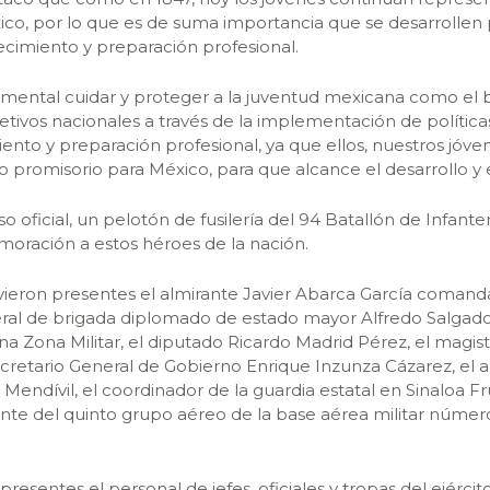
co, por lo que es de suma importancia que se desarrollen p
cimiento y preparación profesional.
amental cuidar y proteger a la juventud mexicana como el b
jetivos nacionales a través de la implementación de polític
ento y preparación profesional, ya que ellos, nuestros jóv
 promisorio para México, para que alcance el desarrollo y el
so oficial, un pelotón de fusilería del 94 Batallón de Infante
ración a estos héroes de la nación.
vieron presentes el almirante Javier Abarca García comand
neral de brigada diplomado de estado mayor Alfredo Salgad
 Zona Militar, el diputado Ricardo Madrid Pérez, el magist
cretario General de Gobierno Enrique Inzunza Cázarez, el a
endívil, el coordinador de la guardia estatal en Sinaloa 
nte del quinto grupo aéreo de la base aérea militar número
resentes el personal de jefes, oficiales y tropas del ejérci