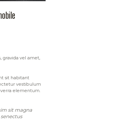
mobile
 gravida vel amet,
 sit habitant
ectetur vestibulum
viverra elementum.
issim sit magna
t senectus