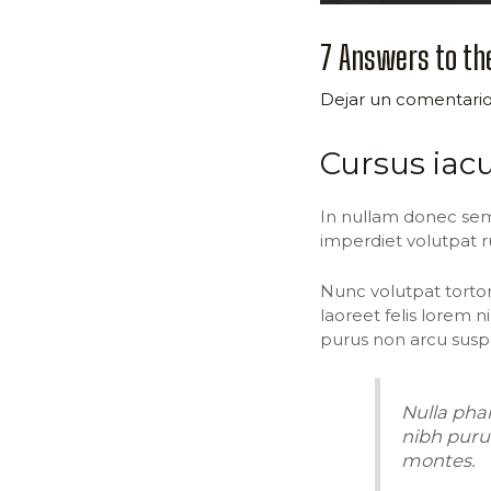
7 Answers to th
Dejar un comentari
Cursus iacu
In nullam donec sem
imperdiet volutpat r
Nunc volutpat tortor
laoreet felis lorem
purus non arcu susp
Nulla phar
nibh puru
montes.