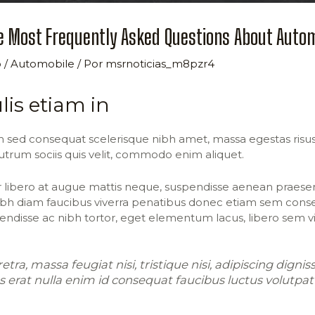
e Most Frequently Asked Questions About Auto
o
/
Automobile
/ Por
msrnoticias_m8pzr4
lis etiam in
 sed consequat scelerisque nibh amet, massa egestas risus,
utrum sociis quis velit, commodo enim aliquet.
 libero at augue mattis neque, suspendisse aenean praesent
 nibh diam faucibus viverra penatibus donec etiam sem cons
endisse ac nibh tortor, eget elementum lacus, libero sem 
etra, massa feugiat nisi, tristique nisi, adipiscing dign
s erat nulla enim id consequat faucibus luctus volutpa