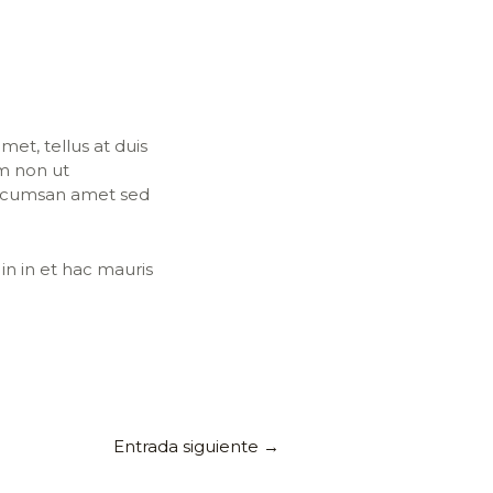
et, tellus at duis
m non ut
a accumsan amet sed
in in et hac mauris
Entrada siguiente
→