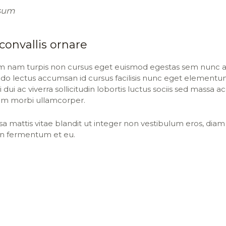
sum
onvallis ornare
um nam turpis non cursus eget euismod egestas sem nunc am
 lectus accumsan id cursus facilisis nunc eget elementu
 dui ac viverra sollicitudin lobortis luctus sociis sed mass
tum morbi ullamcorper.
sa mattis vitae blandit ut integer non vestibulum eros, diam 
n fermentum et eu.