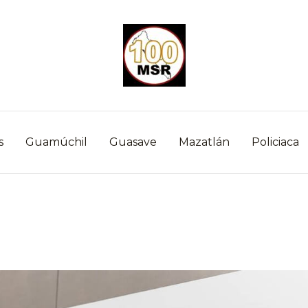
s
Guamúchil
Guasave
Mazatlán
Policiaca