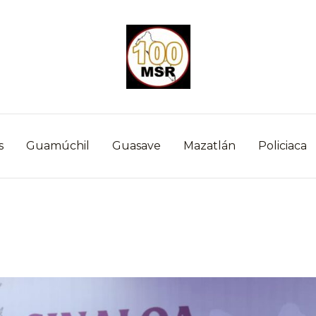
s
Guamúchil
Guasave
Mazatlán
Policiaca