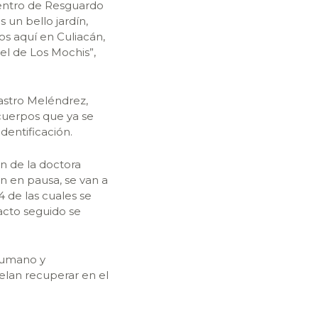
entro de Resguardo
 un bello jardín,
os aquí en Culiacán,
 el de Los Mochis”,
Castro Meléndrez,
cuerpos que ya se
dentificación.
n de la doctora
 en pausa, se van a
4 de las cuales se
acto seguido se
 humano y
helan recuperar en el