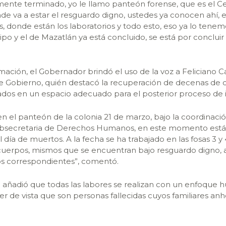
nte terminado, yo le llamo panteón forense, que es el C
de va a estar el resguardo digno, ustedes ya conocen ahí, es
s, donde están los laboratorios y todo esto, eso ya lo tenem
ipo y el de Mazatlán ya está concluido, se está por concluir
rmación, el Gobernador brindó el uso de la voz a Feliciano 
de Gobierno, quién destacó la recuperación de decenas de 
dos en un espacio adecuado para el posterior proceso de i
 el panteón de la colonia 21 de marzo, bajo la coordinació
Subsecretaria de Derechos Humanos, en este momento están
día de muertos. A la fecha se ha trabajado en las fosas 3 y 
uerpos, mismos que se encuentran bajo resguardo digno, 
ios correspondientes”, comentó.
l añadió que todas las labores se realizan con un enfoque
er de vista que son personas fallecidas cuyos familiares an