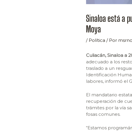
Sinaloa está a 
Moya
/
Política
/ Por
msrno
Culiacán, Sinaloa a 
adecuado a los rest
traslado a un resgua
Identificación Human
labores, informó e
El mandatario estata
recuperación de cuer
trámites por la vía s
fosas comunes.
“Estamos programánd