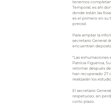
tenemos completame
Temporal, es ahí don
donde están las fosa
es el primero en su t
precisó.
Para ampliar la info
secretario General 
encuentran deposita
“Las exhumaciones en
Patricia Figueroa, 
retomar después del 
han recuperado 27 c
realizarán los estud
El secretario Genera
respetuoso, sin perd
corto plazo.