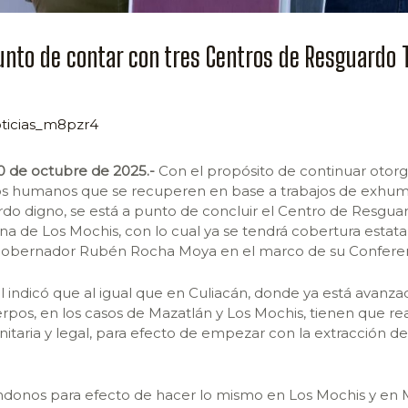
punto de contar con tres Centros de Resguardo
ticias_m8pzr4
20 de octubre de 2025.-
Con el propósito de continuar otorg
os humanos que se recuperen en base a trabajos de exhuma
rdo digno, se está a punto de concluir el Centro de Resgu
a de Los Mochis, con lo cual ya se tendrá cobertura estatal y
l Gobernador Rubén Rocha Moya en el marco de su Confere
l indicó que al igual que en Culiacán, donde ya está avanz
pos, en los casos de Mazatlán y Los Mochis, tienen que rea
anitaria y legal, para efecto de empezar con la extracción d
onos para efecto de hacer lo mismo en Los Mochis y en M