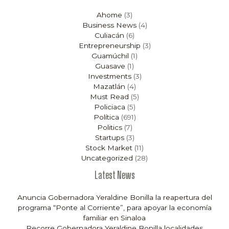
Ahome
(3)
Business News
(4)
Culiacán
(6)
Entrepreneurship
(3)
Guamúchil
(1)
Guasave
(1)
Investments
(3)
Mazatlán
(4)
Must Read
(5)
Policiaca
(5)
Política
(691)
Politics
(7)
Startups
(3)
Stock Market
(11)
Uncategorized
(28)
Latest News
Anuncia Gobernadora Yeraldine Bonilla la reapertura del
programa “Ponte al Corriente”, para apoyar la economía
familiar en Sinaloa
Recorre Gobernadora Yeraldine Bonilla localidades