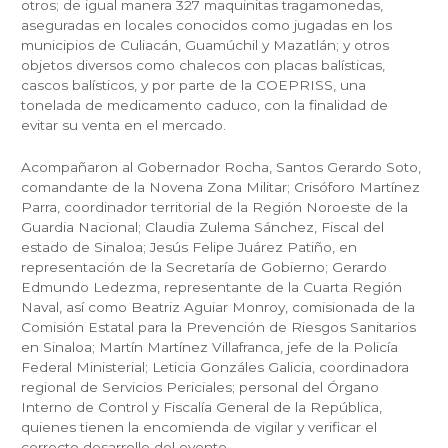
otros; de igual manera 327 maquinitas tragamonedas,
aseguradas en locales conocidos como jugadas en los
municipios de Culiacán, Guamúchil y Mazatlán; y otros
objetos diversos como chalecos con placas balísticas,
cascos balísticos, y por parte de la COEPRISS, una
tonelada de medicamento caduco, con la finalidad de
evitar su venta en el mercado.
Acompañaron al Gobernador Rocha, Santos Gerardo Soto,
comandante de la Novena Zona Militar; Crisóforo Martínez
Parra, coordinador territorial de la Región Noroeste de la
Guardia Nacional; Claudia Zulema Sánchez, Fiscal del
estado de Sinaloa; Jesús Felipe Juárez Patiño, en
representación de la Secretaría de Gobierno; Gerardo
Edmundo Ledezma, representante de la Cuarta Región
Naval, así como Beatriz Aguiar Monroy, comisionada de la
Comisión Estatal para la Prevención de Riesgos Sanitarios
en Sinaloa; Martín Martínez Villafranca, jefe de la Policía
Federal Ministerial; Leticia Gonzáles Galicia, coordinadora
regional de Servicios Periciales; personal del Órgano
Interno de Control y Fiscalía General de la República,
quienes tienen la encomienda de vigilar y verificar el
correcto desarrollo del evento.