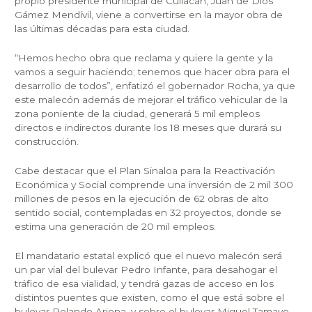
propio presidente municipal de Culiacán, Juan de Dios
Gámez Mendívil, viene a convertirse en la mayor obra de
las últimas décadas para esta ciudad.
“Hemos hecho obra que reclama y quiere la gente y la
vamos a seguir haciendo; tenemos que hacer obra para el
desarrollo de todos”, enfatizó el gobernador Rocha, ya que
este malecón además de mejorar el tráfico vehicular de la
zona poniente de la ciudad, generará 5 mil empleos
directos e indirectos durante los 18 meses que durará su
construcción.
Cabe destacar que el Plan Sinaloa para la Reactivación
Económica y Social comprende una inversión de 2 mil 300
millones de pesos en la ejecución de 62 obras de alto
sentido social, contempladas en 32 proyectos, donde se
estima una generación de 20 mil empleos.
El mandatario estatal explicó que el nuevo malecón será
un par vial del bulevar Pedro Infante, para desahogar el
tráfico de esa vialidad, y tendrá gazas de acceso en los
distintos puentes que existen, como el que está sobre el
bulevar Rolando Arjona, y sobre el bulevar Miguel Tamayo