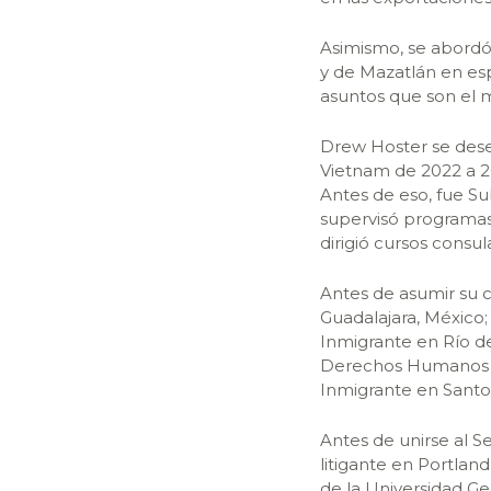
Asimismo, se abordó 
y de Mazatlán en es
asuntos que son el m
Drew Hoster se des
Vietnam de 2022 a 20
Antes de eso, fue Su
supervisó programas 
dirigió cursos consu
Antes de asumir su 
Guadalajara, México;
Inmigrante en Río de
Derechos Humanos y 
Inmigrante en Santo
Antes de unirse al S
litigante en Portlan
de la Universidad G