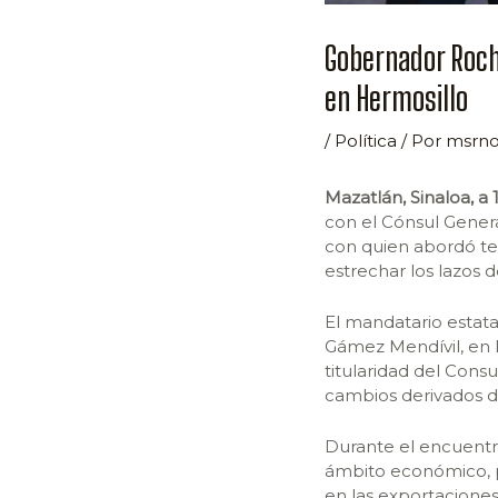
Gobernador Roch
en Hermosillo
/
Política
/ Por
msrno
Mazatlán, Sinaloa, a
con el Cónsul Genera
con quien abordó te
estrechar los lazos 
El mandatario estat
Gámez Mendívil, en 
titularidad del Cons
cambios derivados d
Durante el encuentr
ámbito económico, 
en las exportaciones