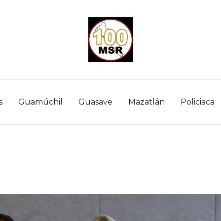
s
Guamúchil
Guasave
Mazatlán
Policiaca