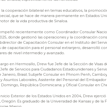
la cooperación bilateral en temas educativos, la promoción 
pecial, que se hace de manera permanente en Estados Unid
otor de la vida productiva de Sinaloa.
empeñó recientemente como Coordinador Consular Naciona
25, donde gestionó las operaciones y la coordinación consu
bdirector de Capacitación Consular en el Instituto del Servi
de capacitación para el personal extranjero, desarrolló con
lares de nivel intermedio y avanzado.
cargo en Hermosillo, Drew fue Jefe de la Sección de Visas 
 Jefe de Servicios para Ciudadanos Estadounidenses y Servic
 Janeiro, Brasil; Subjefe Consular en Phnom Penh, Camboya
Asuntos Laborales, Asistente del Personal del Embajador y 
 Domingo, República Dominicana; y Oficial Consular en Chen
ervicio Exterior de los Estados Unidos en 2004, Drew ejer
d, Oregón. Es graduado de la Universidad de Kansas y de la
eorge Mason.