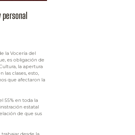
y personal
e la Vocería del
ue, es obligación de
ultura, la apertura
 las clases, esto,
mos que afectaron la
el 55% en toda la
nistración estatal
elación de que sus
 trabajar desde la