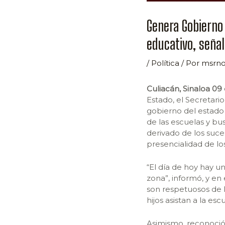
Genera Gobierno
educativo, señal
/
Política
/ Por
msrno
Culiacán, Sinaloa 0
Estado, el Secretari
gobierno del estado 
de las escuelas y bus
derivado de los suce
presencialidad de lo
“El día de hoy hay u
zona”, informó, y en 
son respetuosos de l
hijos asistan a la esc
Asimismo, reconoció 