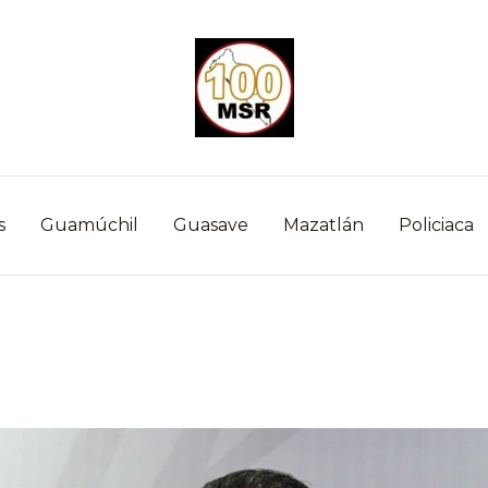
s
Guamúchil
Guasave
Mazatlán
Policiaca