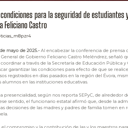
 condiciones para la seguridad de estudiantes 
a Feliciano Castro
ticias_m8pzr4
9 de mayo de 2025.-
Al encabezar la conferencia de prensa d
o General de Gobierno Feliciano Castro Meléndrez, señaló q
coordinar a través de la Secretaría de Educación Pública y C
car garantizar las condiciones para efecto de que se realicen
sos registrados en días pasados en la región del Évora, mis
s alumnos en las instituciones educativas.
na presencialidad, según nos reporta SEPyC, de alrededor d
ese sentido, el funcionario estatal afirmó que, desde la admi
as decisiones de las madres y padres de familia tomen en r
uela.
el compromiso y la contribución de las y los maestros para