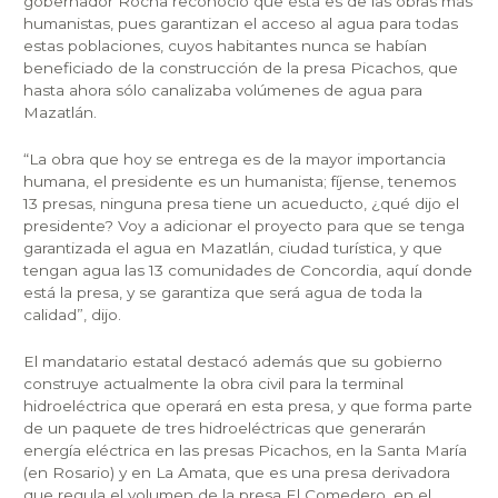
gobernador Rocha reconoció que ésta es de las obras más
humanistas, pues garantizan el acceso al agua para todas
estas poblaciones, cuyos habitantes nunca se habían
beneficiado de la construcción de la presa Picachos, que
hasta ahora sólo canalizaba volúmenes de agua para
Mazatlán.
“La obra que hoy se entrega es de la mayor importancia
humana, el presidente es un humanista; fíjense, tenemos
13 presas, ninguna presa tiene un acueducto, ¿qué dijo el
presidente? Voy a adicionar el proyecto para que se tenga
garantizada el agua en Mazatlán, ciudad turística, y que
tengan agua las 13 comunidades de Concordia, aquí donde
está la presa, y se garantiza que será agua de toda la
calidad”, dijo.
El mandatario estatal destacó además que su gobierno
construye actualmente la obra civil para la terminal
hidroeléctrica que operará en esta presa, y que forma parte
de un paquete de tres hidroeléctricas que generarán
energía eléctrica en las presas Picachos, en la Santa María
(en Rosario) y en La Amata, que es una presa derivadora
que regula el volumen de la presa El Comedero, en el